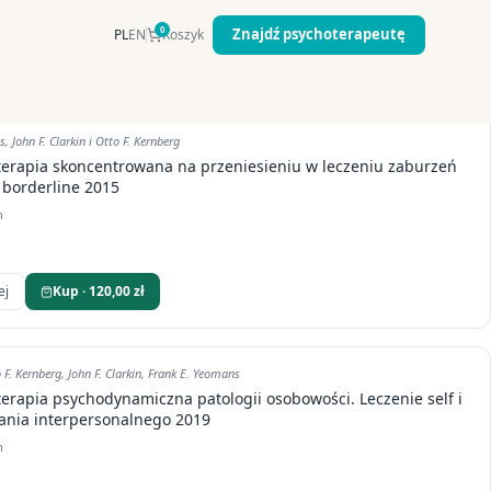
0
Znajdź psychoterapeutę
PL
EN
Koszyk
, John F. Clarkin i Otto F. Kernberg
terapia skoncentrowana na przeniesieniu w leczeniu zaburzeń
 borderline 2015
n
ej
Kup · 120,00 zł
o F. Kernberg, John F. Clarkin, Frank E. Yeomans
erapia psychodynamiczna patologii osobowości. Leczenie self i
ania interpersonalnego 2019
n