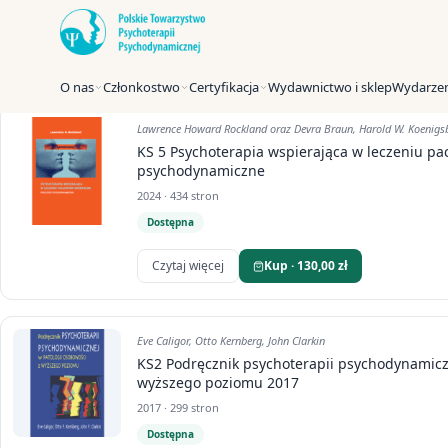
Strona główna
Sklep
Książki
Książki
Wyświetlanie wszystkich wyników: 5
O nas
Członkostwo
Certyfikacja
Wydawnictwo i sklep
Wydarzen
Lawrence Howard Rockland oraz Devra Braun, Harold W. Koenigsb
KS 5 Psychoterapia wspierająca w leczeniu pa
psychodynamiczne
2024 · 434 stron
Dostępna
Czytaj więcej
Kup · 130,00 zł
Eve Caligor, Otto Kernberg, John Clarkin
KS2 Podręcznik psychoterapii psychodynamicz
wyższego poziomu 2017
2017 · 299 stron
Dostępna