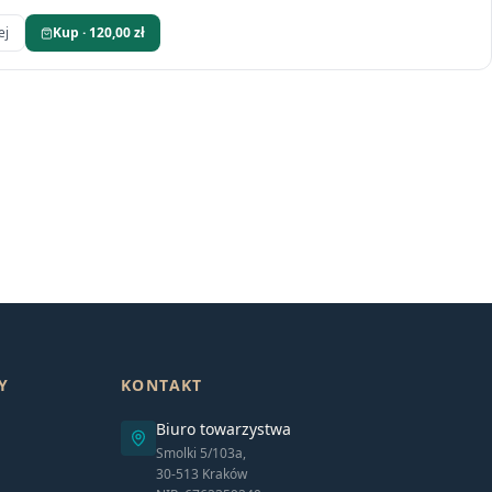
ej
Kup · 120,00 zł
Y
KONTAKT
Biuro towarzystwa
Smolki 5/103a,
30-513 Kraków