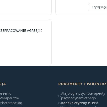
Czytaj więc
PRZEPRACOWANIE AGRESJI I
CJA
DOKUMENTY I PARTNERZ
yszeniu
Aksjologia psychoterapeuty
oterapeutów
psychodynamicznego
ychoterapeutę
Kodeks etyczny PTPPd