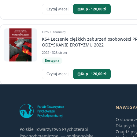
Czytaj więcej
Kup · 120,00 zł
Otto F. Kernberg
KS4 Leczenie ciężkich zaburzeń osobowości 
ODZYSKANIE EROTYZMU 2022
2022 · 328 stron
Dostępna
Czytaj więcej
Kup · 120,00 zł
NAWIGA
O stowarz
Dla psych
Polskie Towarzystwo Psychoterapii
Znajdź ps
Psychodynamicznej — ogólnopolska