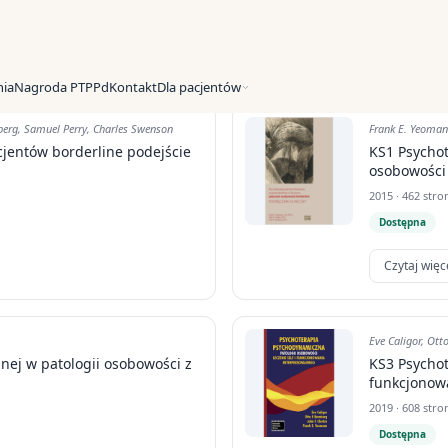
ia
Nagroda PTPPd
Kontakt
Dla pacjentów
erg, Samuel Perry, Charles Swenson
Frank E. Yeomans
cjentów borderline podejście
KS1 Psycho
osobowości
2015 · 462 stro
Dostępna
Czytaj więc
Eve Caligor, Ott
nej w patologii osobowości z
KS3 Psychot
funkcjonow
2019 · 608 stro
Dostępna