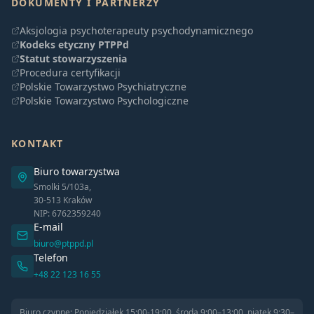
DOKUMENTY I PARTNERZY
Aksjologia psychoterapeuty psychodynamicznego
Kodeks etyczny PTPPd
Statut stowarzyszenia
Procedura certyfikacji
Polskie Towarzystwo Psychiatryczne
Polskie Towarzystwo Psychologiczne
KONTAKT
Biuro towarzystwa
Smolki 5/103a,
30-513 Kraków
NIP: 6762359240
E-mail
biuro@ptppd.pl
Telefon
+48 22 123 16 55
Biuro czynne: Poniedziałek 15:00-19:00, środa 9:00–13:00, piątek 9:30–