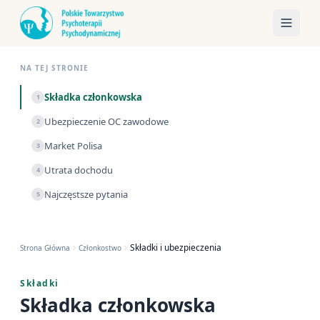
NA TEJ STRONIE
Składka członkowska
1
Ubezpieczenie OC zawodowe
2
Market Polisa
3
Utrata dochodu
4
Najczęstsze pytania
5
Składki i ubezpieczenia
Strona Główna
Członkostwo
Składki
Składka członkowska