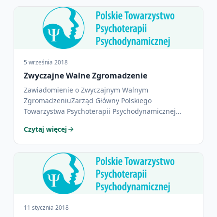
5 września 2018
Zwyczajne Walne Zgromadzenie
Zawiadomienie o Zwyczajnym Walnym
ZgromadzeniuZarząd Główny Polskiego
Towarzystwa Psychoterapii Psychodynamicznej
(„Towarzystwo”), działając na mocy Artykułu 23 ust.
Czytaj więcej
3…
11 stycznia 2018